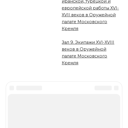
иранской, турецкой и
европейской работы XVI-
XVII веков в Оружейной
палате Московского
Кремля
Зал 9. Экипажи XVI-XVIII
веков в Оружейной
палате Московского
Кремля
© 2026 armoryhall.ru, Коллектив авторов,
редакторов и фотографов. Все права защищены.