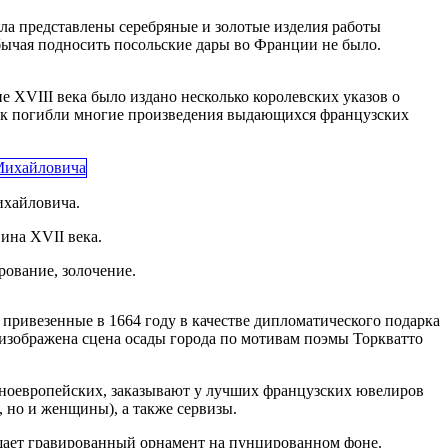
ала представлены серебряные и золотые изделия работы
бычая подносить посольские дары во Франции не было.
е XVIII века было издано несколько королевских указов о
Так погибли многие произведения выдающихся французских
ихайловича.
ина XVII века.
рование, золочение.
привезенные в 1664 году в качестве дипломатического подарка
изображена сцена осады города по мотивам поэмы Торкватто
падноевропейских, заказывают у лучших французских ювелиров
, но и женщины), а также сервизы.
ашает гравированный орнамент на пунцированном фоне.