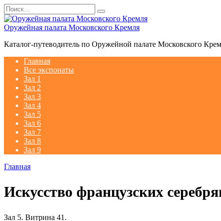
Перейти
Search
к
for:
содержанию
Оружейная палата Московского Кремля
Каталог-путеводитель по Оружейной палате Московского Кре
Главная
Все экспонаты
Зал 1
Зал 2
Зал 3
Зал 4
Зал 5
Зал 6
Зал 7
Зал 8
Зал 9
Главная
Искусство французских серебря
Зал 5. Витрина 41.