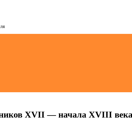
мля
ников XVII — начала XVIII век