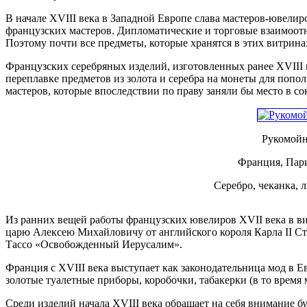
В начале XVIII века в Западной Европе слава мастеров-ювелир
французских мастеров. Дипломатические и торговые взаимоот
Поэтому почти все предметы, которые хранятся в этих витринах
Французских серебряных изделий, изготовленных ранее XVIII ве
переплавке предметов из золота и серебра на монеты для поп
мастеров, которые впоследствии по праву заняли бы место в с
Рукомойн
Франция, Пари
Серебро, чеканка, 
Из ранних вещей работы французских ювелиров XVII века в ви
царю Алексею Михайловичу от английского короля Карла II Ст
Тассо «Освобожденный Иерусалим».
Франция с XVIII века выступает как законодательница мод в Е
золотые туалетные приборы, коробочки, табакерки (в то время
Среди изделий начала XVIII века обращает на себя внимание 