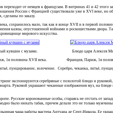
ов переходит от немцев к французам. В витринах 41 и 42 этого з
ношения России с Францией существовали уже в XVI веке, но о
, сделаны по заказу.
ка, сохранилось мало, так как в конце XVII и в первой половин
олнения казны, опустошенной войнами и роскошествами двора. 
окровищнице мирового искусства.
ый кувшин с музами.
Блюдо царя Алексея М
ж, 1я половина XVII века.
Франция, Париж, 1я полов
литьё, пунцирование, золочение.
Серебро, чеканка, литьё, пунци
трине экспонируются серебряные с позолотой блюдо и рукомой, 
юарта. Рукомой украшают чеканные изображения муз, на блюде 
вропе. Русские коронованные особы, стараясь не отстать от за
 модно было нюхать табак, причем делали это не только мужчины
бульонная чаша работы мастера Антуана де Сент-Никола. Ее укр