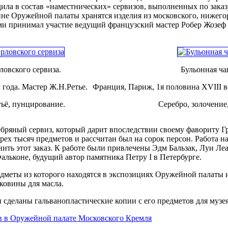
дила в состав «наместнических» сервизов, выполненных по заказ
е Оружейной палаты хранятся изделия из московского, нижегоро
ими принимал участие ведущий французский мастер Робер Жозеф
ловского сервиза.
Бульонная ча
 года. Мастер Ж.Н.Ретье.
Франция, Париж, 1я половина XVIII в
тьё, пунцирование.
Серебро, золочение,
ебряный сервиз, который дарит впоследствии своему фавориту Г
рех тысяч предметов и рассчитан был на сорок персон. Работа н
ить этот заказ. К работе были привлечены Эдм Бальзак, Луи Л
альконе, будущий автор памятника Петру I в Петербурге.
редметы из которого находятся в экспозициях Оружейной палаты
ковины для масла.
и сделаны гальванопластические копии с его предметов для музе
ов в Оружейной палате Московского Кремля