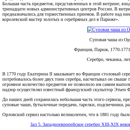
Большая часть предметов, представленных в этой витрине, вхо
тринадцати новых административных центров России. В витрин
предназначались для торжественных приемов. В работе над н
королевский мастер золотых и серебряных дел в Париже».
Суповая чаша из Ор
Франция, Париж, 1770-1771
Серебро, чеканка, ли
В 1770 году Екатерина II заказывает во Франции столовый сер
потребовалось более двух тонн серебра, насчитывал он свыше т
огромное количество предметов не позволило им самим выполн
надзор осуществлял известный французский скульптор Этьен Ф
До наших дней сохранилась небольшая часть этого сервиза, п
суповые чаши, бутылочные передачи, тарелки, подсвечники, ра
Орловский сервиз настолько великолепен, что в 1881 году был
Зал 5. Западноевропейское серебро XIII-XIX век