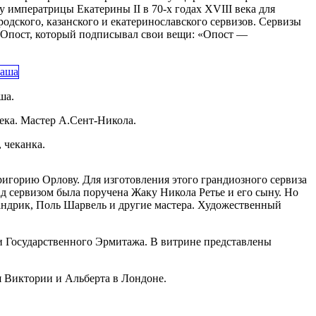
у императрицы Екатерины II в 70-х годах XVIII века для
дского, казанского и екатеринославского сервизов. Сервизы
 Опост, который подписывал свои вещи: «Опост —
ша.
ека. Мастер А.Сент-Никола.
 чеканка.
ригорию Орлову. Для изготовления этого грандиозного сервиза
ад сервизом была поручена Жаку Никола Ретье и его сыну. Но
еандрик, Поль Шарвель и другие мастера. Художественный
 и Государственного Эрмитажа. В витрине представлены
я Виктории и Альберта в Лондоне.