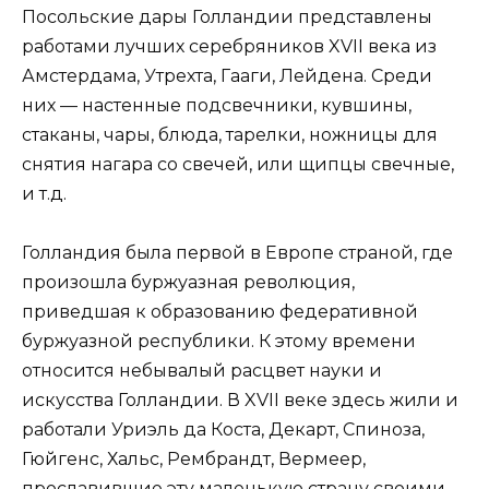
Посольские дары Голландии представлены
работами лучших серебряников XVII века из
Амстердама, Утрехта, Гааги, Лейдена. Среди
них — настенные подсвечники, кувшины,
стаканы, чары, блюда, тарелки, ножницы для
снятия нагара со свечей, или щипцы свечные,
и т.д.
Голландия была первой в Европе страной, где
произошла буржуазная революция,
приведшая к образованию федеративной
буржуазной республики. К этому времени
относится небывалый расцвет науки и
искусства Голландии. В XVII веке здесь жили и
работали Уриэль да Коста, Декарт, Спиноза,
Гюйгенс, Хальс, Рембрандт, Вермеер,
прославившие эту маленькую страну своими