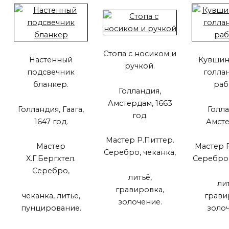
Стопа с носиком и
Настенный
Кувшин
ручкой.
подсвечник
голла
бланкер.
раб
Голландия,
Амстердам, 1663
Голландия, Гаага,
Голла
год.
1647 год.
Амсте
Мастер Р.Питтер.
Мастер
Мастер Р
Серебро, чеканка,
Х.Г.Бергхтел.
Серебро,
Серебро,
литьё,
лит
гравировка,
чеканка, литьё,
грави
золочение.
пунцирование.
золоч