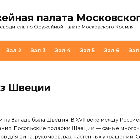
ейная палата Московско
теводитель по Оружейной палате Московского Кремля
Зал 2
Зал 3
Зал 4
Зал 5
Зал 6
Зал
из Швеции
на Западе была Швеция. В XVII веке между Росси
ния. Посольские подарки Швеции — самые многочис
ов для вина, рукомоев, ваз, настенных украшений.