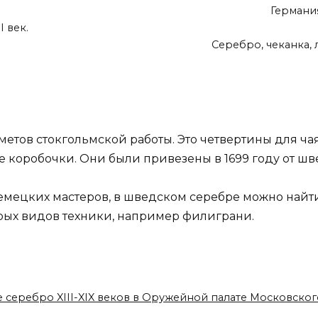
Германия
I век.
Серебро, чеканка, 
етов стокгольмской работы. Это четвертины для чая
коробочки. Они были привезены в 1699 году от швед
мецких мастеров, в шведском серебре можно найти
рых видов техники, например филиграни.
е серебро XIII-XIX веков в Оружейной палате Московско