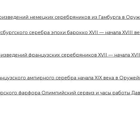
роизведений немецких серебряников из Гамбурга в Ору
сбургского серебра эпохи барокко XVII — начала XVIII 
оизведений французских серебряников XVII — начала XVI
анцузского ампирного серебра начала XIX века в Оруже
врского фарфора Олимпийский сервиз и часы работы Да