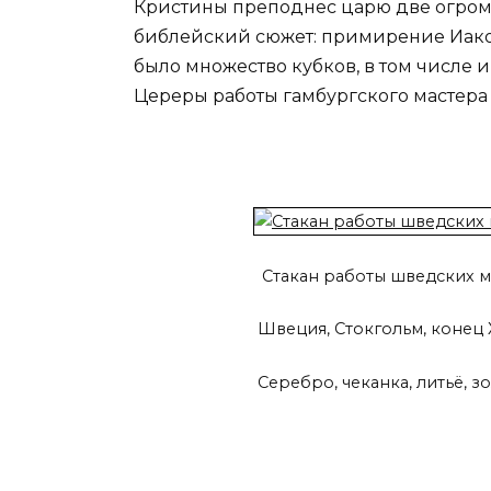
Кристины преподнес царю две огромн
библейский сюжет: примирение Иаков
было множество кубков, в том числе
Цереры работы гамбургского мастера
Стакан работы шведских м
Швеция, Стокгольм, конец X
Серебро, чеканка, литьё, з