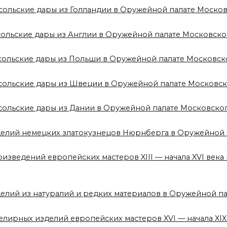
сольские дары из Голландии в Оружейной палате Моско
сольские дары из Англии в Оружейной палате Московск
осольские дары из Польши в Оружейной палате Московск
осольские дары из Швеции в Оружейной палате Московс
сольские дары из Дании в Оружейной палате Московско
зделий немецких златокузнецов Нюрнберга в Оружейной
оизведений европейских мастеров XIII — начала XVI век
делий из натуралий и редких материалов в Оружейной п
елирных изделий европейских мастеров XVI — начала XI