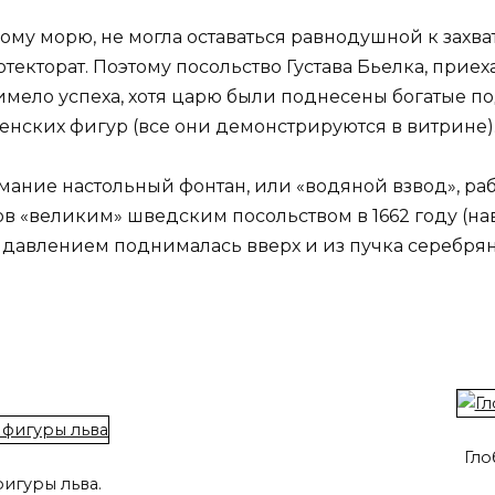
ому морю, не могла оставаться равнодушной к захва
текторат. Поэтому посольство Густава Бьелка, приех
имело успеха, хотя царю были поднесены богатые по
енских фигур (все они демонстрируются в витрине)
ание настольный фонтан, или «водяной взвод», раб
 «великим» шведским посольством в 1662 году (нав
 давлением поднималась вверх и из пучка серебря
Гло
игуры льва.