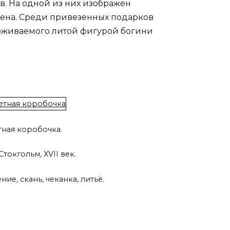
в. На одной из них изображен
гена. Среди привезенных подарков
ерживаемого литой фигурой богини
тная коробочка.
токгольм, XVII век.
ие, скань, чеканка, литьё.