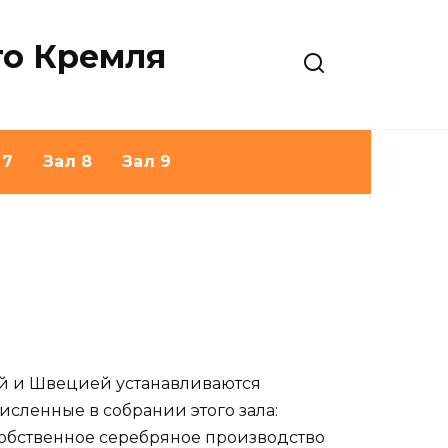
го Кремля
 7
Зал 8
Зал 9
ей и Швецией устанавливаются
ленные в собрании этого зала:
 Собственное серебряное производство