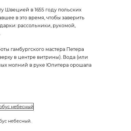
ту Швецией в 1655 году польских
авшее в это время, чтобы заверить
дарки: рассольники, рукомой,
.
оты гамбургского мастера Петера
ерху в центре витрины). Вода (или
ных молний в руке Юпитера орошала
бус небесный.