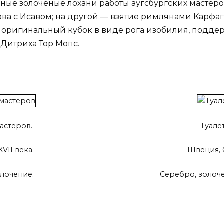
ые золоченые лохани работы аугсбургских мастеро
а с Исавом; на другой — взятие римлянами Карфа
 и оригинальный кубок в виде рога изобилия, подд
 Дитриха Тор Мопс.
астеров.
Туале
VII века.
Швеция, С
олочение.
Серебро, золочен