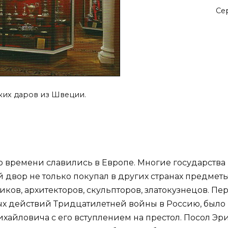
Се
ких даров из Швеции.
 времени славились в Европе. Многие государства 
 двор не только покупал в других странах предметы
иков, архитекторов, скульпторов, златокузнецов. П
 действий Тридцатилетней войны в Россию, было по
хайловича с его вступлением на престол. Посол Эр