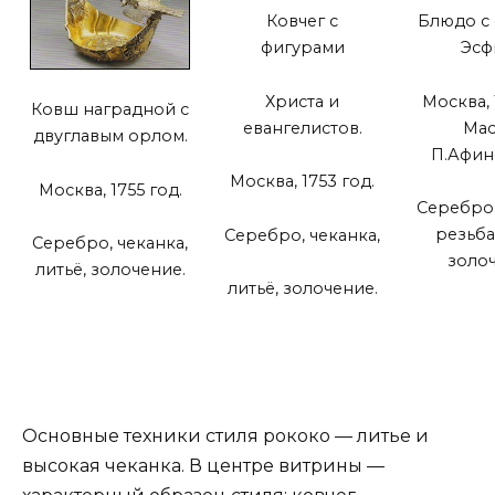
Ковчег с
Блюдо с
фигурами
Эсф
Христа и
Москва, 
Ковш наградной с
евангелистов.
Мас
двуглавым орлом.
П.Афин
Москва, 1753 год.
Москва, 1755 год.
Серебро,
резьба,
Серебро, чеканка,
Серебро, чеканка,
золоч
литьё, золочение.
литьё, золочение.
Основные техники стиля рококо — литье и
высокая чеканка. В центре витрины —