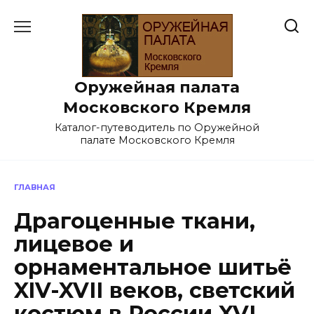
Перейти
к
содержанию
Оружейная палата
Московского Кремля
Каталог-путеводитель по Оружейной
палате Московского Кремля
ГЛАВНАЯ
Драгоценные ткани,
лицевое и
орнаментальное шитьё
XIV-XVII веков, светский
костюм в России XVI —