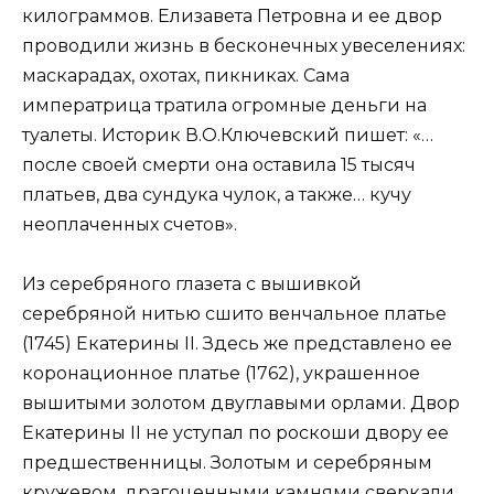
килограммов. Елизавета Петровна и ее двор
проводили жизнь в бесконечных увеселениях:
маскарадах, охотах, пикниках. Сама
императрица тратила огромные деньги на
туалеты. Историк В.О.Ключевский пишет: «…
после своей смерти она оставила 15 тысяч
платьев, два сундука чулок, а также… кучу
неоплаченных счетов».
Из серебряного глазета с вышивкой
серебряной нитью сшито венчальное платье
(1745) Екатерины II. Здесь же представлено ее
коронационное платье (1762), украшенное
вышитыми золотом двуглавыми орлами. Двор
Екатерины II не уступал по роскоши двору ее
предшественницы. Золотым и серебряным
кружевом, драгоценными камнями сверкали