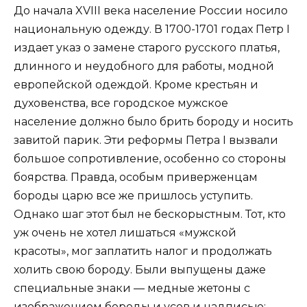
До начала XVIII века население России носило
национальную одежду. В 1700-1701 годах Петр I
издает указ о замене старого русского платья,
длинного и неудобного для работы, модной
европейской одеждой. Кроме крестьян и
духовенства, все городское мужское
население должно было брить бороду и носить
завитой парик. Эти реформы Петра I вызвали
большое сопротивление, особенно со стороны
боярства. Правда, особым приверженцам
бороды царю все же пришлось уступить.
Однако шаг этот был не бескорыстным. Тот, кто
уж очень не хотел лишаться «мужской
красоты», мог заплатить налог и продолжать
холить свою бороду. Были выпущены даже
специальные знаки — медные жетоны с
изображением бороды и усов и надписью: