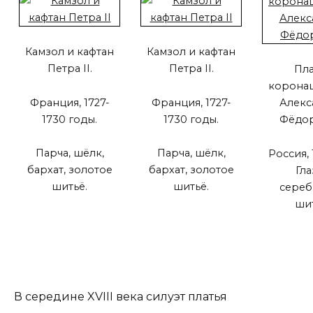
Камзол и кафтан
Камзол и кафтан
Петра II.
Петра II.
Пла
корона
Франция, 1727-
Франция, 1727-
Алекс
1730 годы.
1730 годы.
Фёдор
Парча, шёлк,
Парча, шёлк,
Россия, 
бархат, золотое
бархат, золотое
Гла
шитьё.
шитьё.
сереб
шит
В середине XVIII века силуэт платья