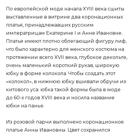
По европейской моде начала XYIII века сшиты
выставленные в витрине два коронационных
платья, принадлежавших русским
императрицам Екатерине I и Анне Ивановне.
Платья имеют плотно облегающий фигуру лиф,
что было характерно для женского костюма на
протяжении всего XVII века, глубокое декольте,
очень маленький короткий рукав, широкую
юбку в форме колокола. Чтобы создать этот
«колокол», в нижнюю юбку вшивали обручи из
китового уса: юбка такой формы была в моде
до 60-х годов XVIII века и носила название
юбки на панье.
Из розовой парчи выполнено коронационное
платье Анны Ивановны. Цвет сохранился