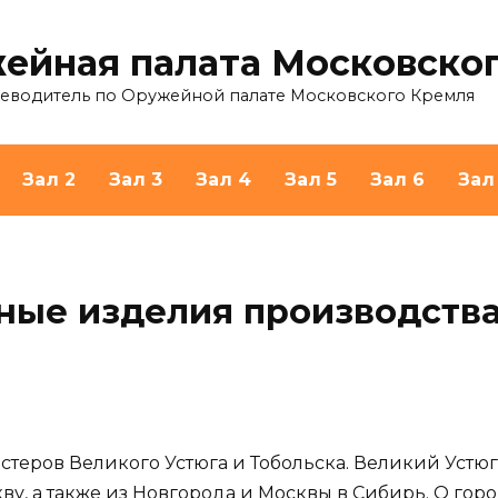
ейная палата Московско
теводитель по Оружейной палате Московского Кремля
Зал 2
Зал 3
Зал 4
Зал 5
Зал 6
Зал
ные изделия производств
астеров Великого Устюга и Тобольска. Великий Уст
ву, а также из Новгорода и Москвы в Сибирь. О город