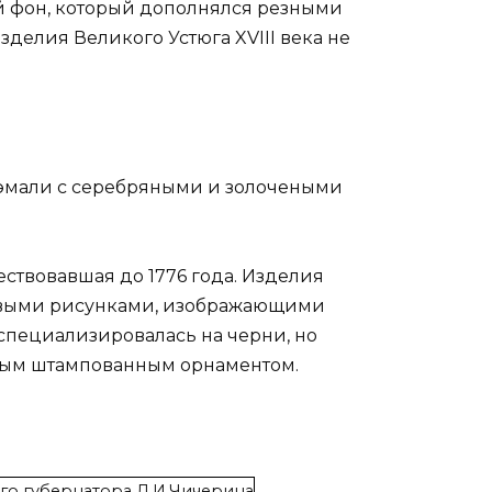
 фон, который дополнялся резными
елия Великого Устюга XVIII века не
й эмали с серебряными и золочеными
ествовавшая до 1776 года. Изделия
новыми рисунками, изображающими
специализировалась на черни, но
ным штампованным орнаментом.