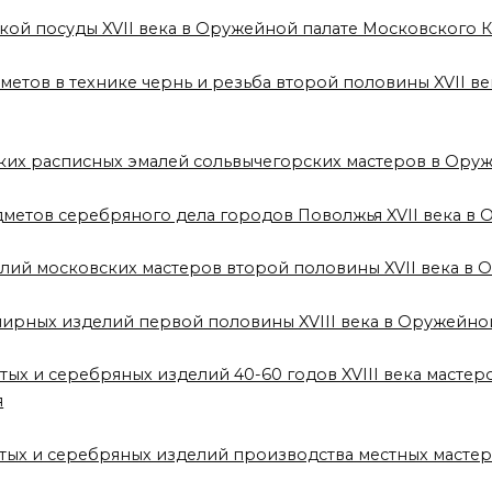
ской посуды XVII века в Оружейной палате Московского 
дметов в технике чернь и резьба второй половины XVII 
ских расписных эмалей сольвычегорских мастеров в Ору
дметов серебряного дела городов Поволжья XVII века в
елий московских мастеров второй половины XVII века в
лирных изделий первой половины XVIII века в Оружейно
отых и серебряных изделий 40-60 годов XVIII века маст
я
отых и серебряных изделий производства местных мастер