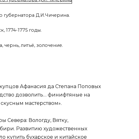
о губернатора Д.И.Чичерина.
к, 1774-1775 годы.
, чернь, литьё, золочение.
 купцов Афанасия да Степана Поповых
одство дозволить… финифтяные на
скусным мастерством».
 Севера: Вологду, Вятку,
Сибири. Развитию художественных
о купить бухарское и китайское