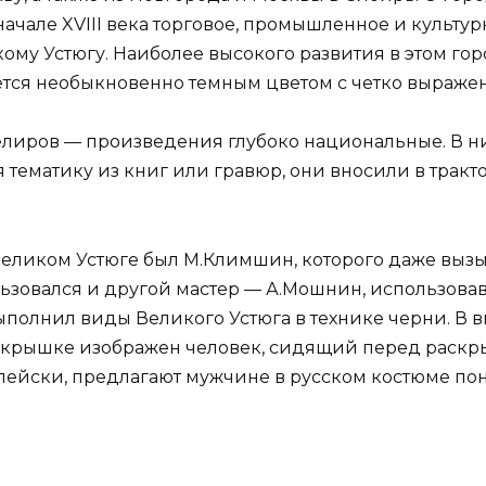
начале XVIII века торговое, промышленное и культу
ому Устюгу. Наиболее высокого развития в этом гор
ется необыкновенно темным цветом с четко выраже
иров — произведения глубоко национальные. В ни
я тематику из книг или гравюр, они вносили в тра
еликом Устюге был М.Климшин, которого даже вызыв
льзовался и другой мастер — А.Мошнин, использова
олнил виды Великого Устюга в технике черни. В в
й крышке изображен человек, сидящий перед раскр
опейски, предлагают мужчине в русском костюме пон