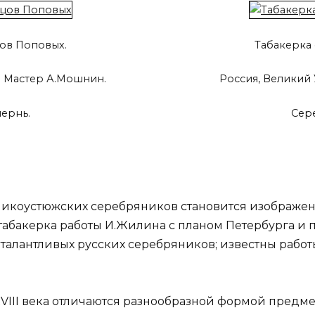
ов Поповых.
Табакерка
к. Мастер А.Мошнин.
Россия, Великий 
чернь.
Сере
еликоустюжских серебряников становится изображени
табакерка работы И.Жилина с планом Петербурга и 
алантливых русских серебряников; известны работ
VIII века отличаются разнообразной формой предме