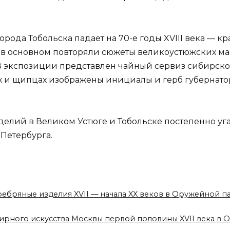
рода Тобольска падает на 70-е годы XVIII века — к
 в основном повторяли сюжеты великоустюжских мас
. В экспозиции представлен чайный сервиз сибирско
х и щипцах изображены инициалы и герб губернатор
делий в Великом Устюге и Тобольске постепенно уг
Петербурга.
еребряные изделия XVII — начала XX веков в Оружейной 
ирного искусства Москвы первой половины XVII века в