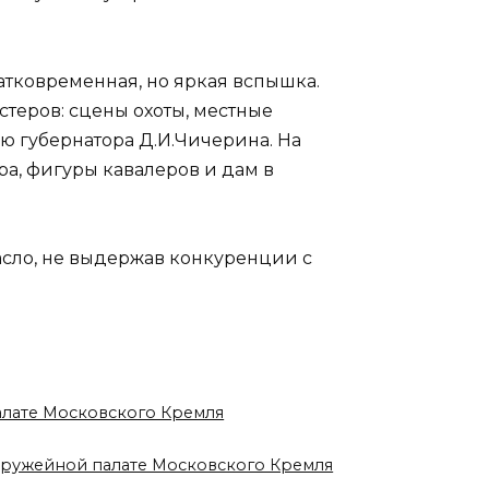
ратковременная, но яркая вспышка.
теров: сцены охоты, местные
ю губернатора Д.И.Чичерина. На
а, фигуры кавалеров и дам в
асло, не выдержав конкуренции с
палате Московского Кремля
 Оружейной палате Московского Кремля