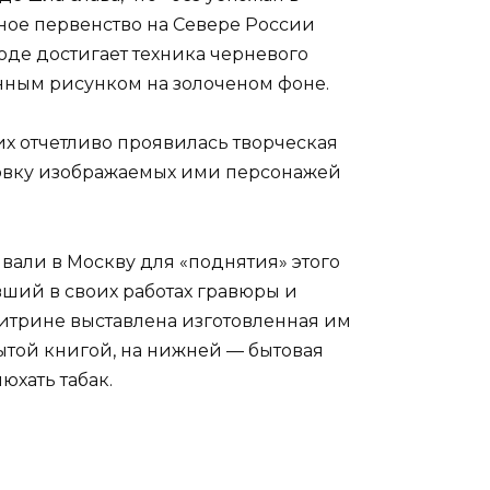
рное первенство на Севере России
оде достигает техника черневого
нным рисунком на золоченом фоне.
х отчетливо проявилась творческая
ктовку изображаемых ими персонажей
али в Москву для «поднятия» этого
вший в своих работах гравюры и
итрине выставлена изготовленная им
ытой книгой, на нижней — бытовая
юхать табак.