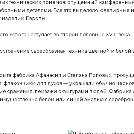
вых технических приемов: опущенный камфаренный
ряными деталями. Все это выделяло ювелирные изд
х изделий Европы.
о Устюга наступает во второй половине XVIII века.
ространение своеобразная техника цветной и бело
ткрыта фабрика Афанасия и Степана Поповых, просущ
ки, флакончики для духов — украшали обычно чер
кие сражения, пейзажи с фигурами людей. Фабрика 
еимущественно белой или синей эмалью с серебря