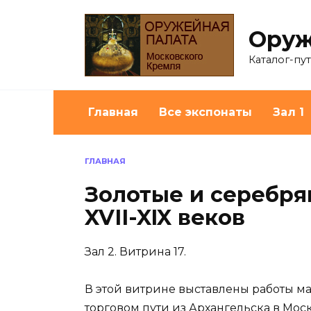
Перейти
к
Оруж
содержанию
Каталог-пу
Главная
Все экспонаты
Зал 1
ГЛАВНАЯ
Золотые и серебря
XVII-XIX веков
Зал 2. Витрина 17.
В этой витрине выставлены работы м
торговом пути из Архангельска в Моск