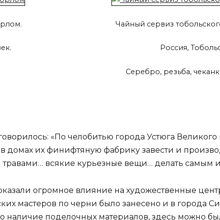
орлом.
Чайный сервиз тобольског
ек.
Россия, Тобольс
Серебро, резьба, чеканка
говорилось: «По челобитью города Устюга Великого
 в домах их финифтяную фабрику завести и произв
 травами… всякие курьезные вещи… делать самым и
казали огромное влияние на художественные центры
ских мастеров по черни было занесено и в города 
о наличие поделочных материалов, здесь можно был