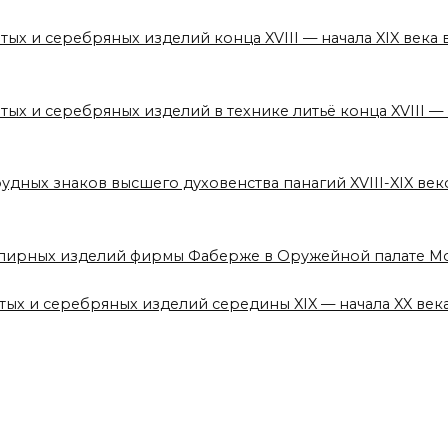
тых и серебряных изделий конца XVIII — начала XIX век
тых и серебряных изделий в технике литьё конца XVIII —
рудных знаков высшего духовенства панагий XVIII-XIX в
елирных изделий фирмы Фаберже в Оружейной палате М
отых и серебряных изделий середины XIX — начала XX ве