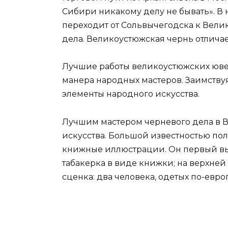
Сибири никакому делу не бывать». В 
переходит от Сольвычегодска к Велик
дела. Великоустюжская чернь отлича
Лучшие работы великоустюжских ювел
манера народных мастеров. Заимству
элементы народного искусства.
Лучшим мастером черневого дела в В
искусства. Большой известностью по
книжные иллюстрации. Он первый вып
табакерка в виде книжки; на верхне
сценка: два человека, одетых по-евр