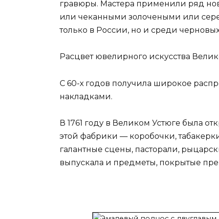
гравюры. Мастера применили ряд но
или чеканными золочеными или сереб
только в России, но и среди черновы
Расцвет ювелирного искусства Великог
С 60-х годов получила широкое расп
накладками.
В 1761 году в Великом Устюге была о
этой фабрики — коробочки, табакер
галантные сцены, пасторали, рыцарс
выпускала и предметы, покрытые пр