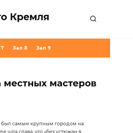
го Кремля
 7
Зал 8
Зал 9
а местных мастеров
юг был самым крупным городом на
е шла слава, что «без устюжан в