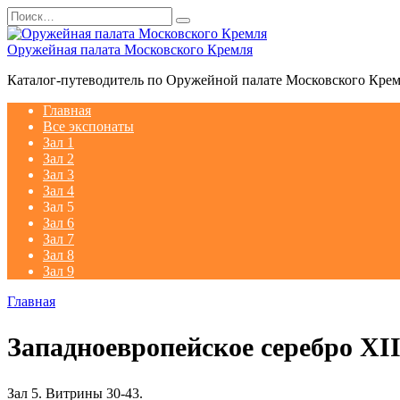
Перейти
Search
к
for:
содержанию
Оружейная палата Московского Кремля
Каталог-путеводитель по Оружейной палате Московского Кре
Главная
Все экспонаты
Зал 1
Зал 2
Зал 3
Зал 4
Зал 5
Зал 6
Зал 7
Зал 8
Зал 9
Главная
Западноевропейское серебро XI
Зал 5. Витрины 30-43.