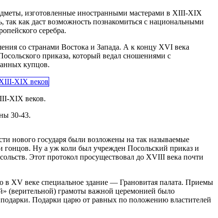
едметы, изготовленные иностранными мастерами в XIII-XIX
ь, так как даст возможность познакомиться с национальными
ропейского серебра.
ения со странами Востока и Запада. А к концу XVI века
Посольского приказа, который ведал сношениями с
ранных купцов.
II-XIX веков.
ны 30-43.
сти нового государя были возложены на так называемые
 гонцов. Ну а уж коли был учрежден Посольский приказ и
ольств. Этот протокол просуществовал до XVIII века почти
о в XV веке специальное здание — Грановитая палата. Приемы
й» (верительной) грамоты важной церемонией было
е подарки. Подарки царю от равных по положению властителей