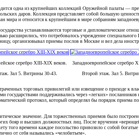
аходится одна из крупнейших коллекций Оружейной палаты — пр
сольских даров. Коллекция представляет собой большую ценност
ан мира и относится к крупнейшим в мире собраниям западноев
государства устанавливаются торговые и дипломатические отнош
лько расширились, что потребовалось учреждение специального 
аницу, организовывал приемы послов в Москве и вел дела иност
ейское серебро XIII-XIX веков.
Западноевропейское серебро XI
таж. Зал 5. Витрины 30-43.
Второй этаж. Зал 5. Витри
траченных торговых привилегий или извещение о приходе к вла
и государствами поддерживались через «легких» посланников и
матический протокол, который определял бы порядок приема пос
итическое значение. Для торжественных приемов было построен
огих бояр и высших должностных лиц. После вручения «верюще
ету того времени каждое посольство привозило с собой богаты
чно от себя назывались «челобитьем».