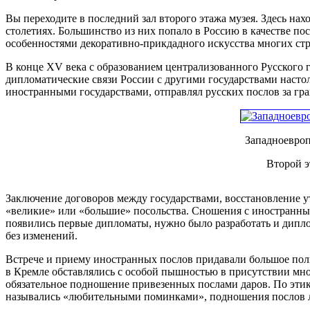
Вы переходите в последний зал второго этажа музея. Здесь н
столетиях. Большинство из них попало в Россию в качестве по
особенностями декоративно-прикдадного искусства многих стр
В конце XV века с образованием централизованного Русского 
дипломатические связи России с другими государствами насто
иностранными государствами, отправлял русских послов за гр
Западноевроп
Второй э
Заключение договоров между государствами, восстановление у
«великие» или «большие» посольства. Сношения с иностранным
появились первые дипломаты, нужно было разработать и дипло
без изменений.
Встрече и приему иностранных послов придавали большое пол
в Кремле обставлялись с особой пышностью в присутствии мн
обязательное подношение привезенных послами даров. По этик
назывались «любительными поминками», подношения послов ли