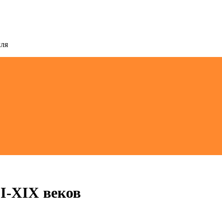
мля
II-XIX веков