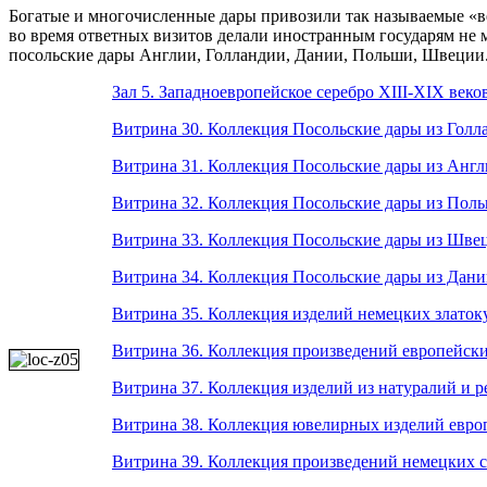
Богатые и многочисленные дары привозили так называемые «вел
во время ответных визитов делали иностранным государям не
посольские дары Англии, Голландии, Дании, Польши, Швеции
Зал 5. Западноевропейское серебро XIII-XIX век
Витрина 30. Коллекция Посольские дары из Гол
Витрина 31. Коллекция Посольские дары из Анг
Витрина 32. Коллекция Посольские дары из Пол
Витрина 33. Коллекция Посольские дары из Шве
Витрина 34. Коллекция Посольские дары из Дан
Витрина 35. Коллекция изделий немецких злато
Витрина 36. Коллекция произведений европейски
Витрина 37. Коллекция изделий из натуралий и 
Витрина 38. Коллекция ювелирных изделий евро
Витрина 39. Коллекция произведений немецких с