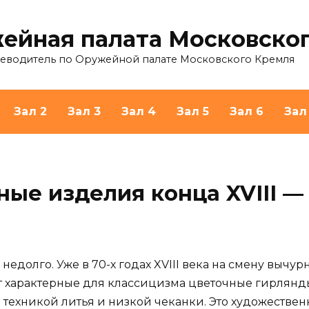
ейная палата Московско
теводитель по Оружейной палате Московского Кремля
Зал 2
Зал 3
Зал 4
Зал 5
Зал 6
Зал
ые изделия конца XVIII — 
недолго. Уже в 70-х годах XVIII века на смену выч
характерные для классицизма цветочные гирлянды
 техникой литья и низкой чеканки. Это художестве