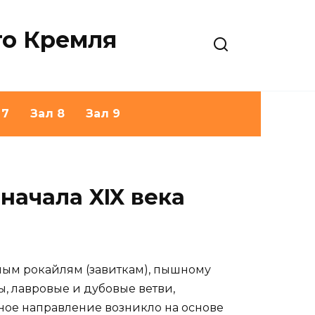
го Кремля
 7
Зал 8
Зал 9
начала XIX века
урным рокайлям (завиткам), пышному
, лавровые и дубовые ветви,
нное направление возникло на основе