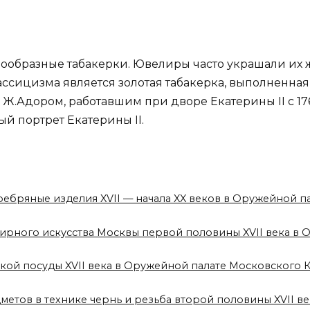
знообразные табакерки. Ювелиры часто украшали и
ссицизма является золотая табакерка, выполненна
.Адором, работавшим при дворе Екатерины II с 176
 портрет Екатерины II.
серебряные изделия XVII — начала XX веков в Оружейной 
ирного искусства Москвы первой половины XVII века в
ской посуды XVII века в Оружейной палате Московского 
дметов в технике чернь и резьба второй половины XVII 