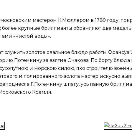
 московским мастером К.Мюллером в 1789 году, покр
 более крупные бриллианты обрамляют два медальо
тами «чистой воды».
т служить золотое овальное блюдо работы Франсуа 
горию Потемкину за взятие Очакова. По борту блюда
хопутною и морскою силою, яко строителю военных
тового и полированного золота мастер искусно выя
I преподнесла Г.Потемкину шпагу, усыпанную брилл
Московского Кремля.