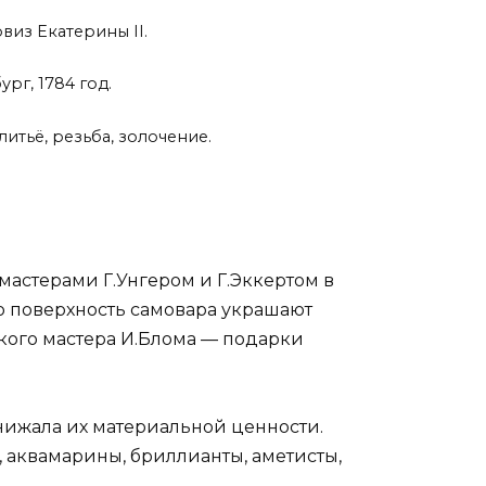
виз Екатерины II.
рг, 1784 год.
литьё, резьба, золочение.
мастерами Г.Унгером и Г.Эккертом в
ю поверхность самовара украшают
ского мастера И.Блома — подарки
нижала их материальной ценности.
, аквамарины, бриллианты, аметисты,