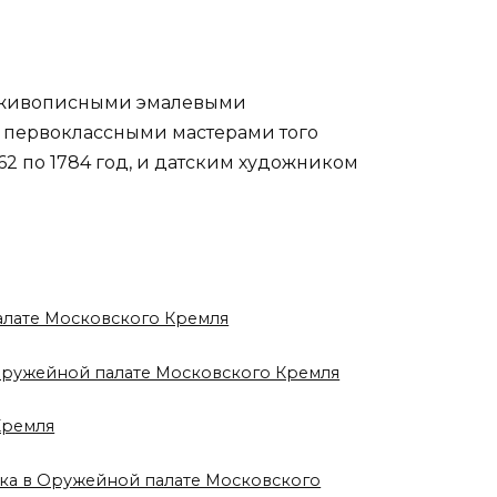
х живописными эмалевыми
я первоклассными мастерами того
2 по 1784 год, и датским художником
палате Московского Кремля
 Оружейной палате Московского Кремля
Кремля
века в Оружейной палате Московского