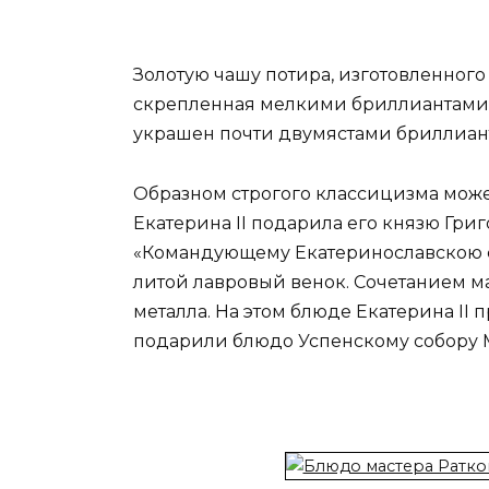
Золотую чашу потира, изготовленного
скрепленная мелкими бриллиантами;
украшен почти двумястами бриллиан
Образном строгого классицизма може
Екатерина II подарила его князю Гри
«Командующему Екатеринославскою су
литой лавровый венок. Сочетанием ма
металла. На этом блюде Екатерина I
подарили блюдо Успенскому собору 