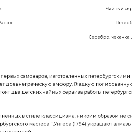
.
Чайный сер
Ратков.
Петербу
Серебро, чеканка, 
 первых самоваров, изготовленных петербургскими 
ает древнегреческую амфору. Гладкую полированну
тоят два детских чайных сервиза работы петербург
лненных в стиле классицизма, никоим образом не с
рбургского мастера Г.Унгера (1794) украшают алмазы
нных камней.