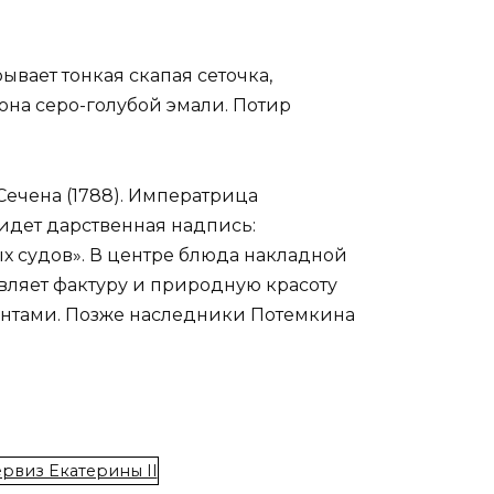
ывает тонкая скапая сеточка,
на серо-голубой эмали. Потир
Сечена (1788). Императрица
 идет дарственная надпись:
 судов». В центре блюда накладной
вляет фактуру и природную красоту
иантами. Позже наследники Потемкина