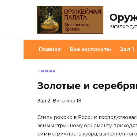
Перейти
к
Оруж
содержанию
Каталог-пу
Главная
Все экспонаты
Зал 1
ГЛАВНАЯ
Золотые и серебрян
Зал 2. Витрина 18.
Стиль рококо в России господствовал 
асимметричному орнаменту приходят 
симметричность узора, выполненного