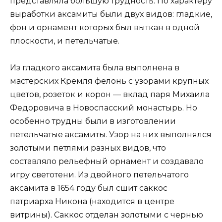
представляла большую трудность. По характеру
выработки аксамиты были двух видов: гладкие,
фон и орнамент которых был выткан в одной
плоскости, и петельчатые.
Из гладкого аксамита была выполнена в
мастерских Кремля фелонь с узорами крупных
цветов, розеток и корон — вклад паря Михаила
Федоровича в Новоспасский монастырь. Но
особенно трудны были в изготовлении
петельчатые аксамиты. Узор на них выполнялся
золотыми петлями разных видов, что
составляло рельефный орнамент и создавало
игру светотени. Из двойного петельчатого
аксамита в 1654 году был сшит саккос
патриарха Никона (находится в центре
витрины). Саккос отделан золотыми с чернью