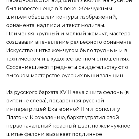
парадность. Этот вид шитья любили на Руси, он
был известен еще в X веке. Жемчужным
шитьем обводили контуры изображений,
орнамента, надписи и текст молитвы.
Применяя крупный и мелкий жемчуг, мастера
создавали впечатление рельефного орнамента.
Искусство шитья жемчугом было трудным и в
техническом и в художественном отношениях.
Сохранившиеся предметы свидетельствуют о
высоком мастерстве русских вышивальщиц.
Из русского бархата XVIII века сшита фелонь (в
витрине слева), подаренная русской
императрицей Екатериной II митрополиту
Платону. К сожалению, бархат утратил свой
первоначальный красный цвет, но жемчужное
шитье фелони вызывает подлинное