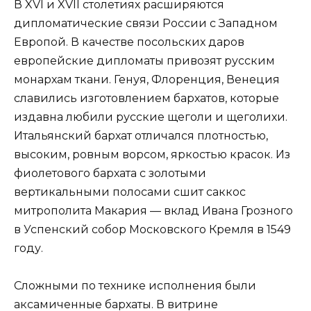
В XVI и XVII столетиях расширяются
дипломатические связи России с Западном
Европой. В качестве посольских даров
европейские дипломаты привозят русским
монархам ткани. Генуя, Флоренция, Венеция
славились изготовлением бархатов, которые
издавна любили русские щеголи и щеголихи.
Итальянский бархат отличался плотностью,
высоким, ровным ворсом, яркостью красок. Из
фиолетового бархата с золотыми
вертикальными полосами сшит саккос
митрополита Макария — вклад Ивана Грозного
в Успенский собор Московского Кремля в 1549
году.
Сложными по технике исполнения были
аксамиченные бархаты. В витрине