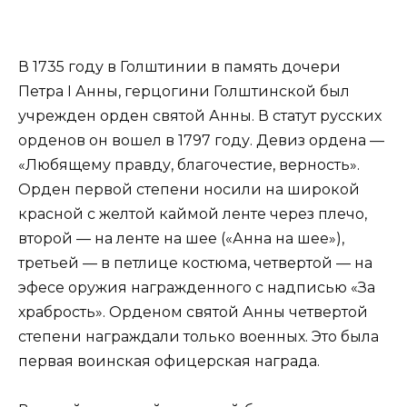
В 1735 году в Голштинии в память дочери
Петра I Анны, герцогини Голштинской был
учрежден орден святой Анны. В статут русских
орденов он вошел в 1797 году. Девиз ордена —
«Любящему правду, благочестие, верность».
Орден первой степени носили на широкой
красной с желтой каймой ленте через плечо,
второй — на ленте на шее («Анна на шее»),
третьей — в петлице костюма, четвертой — на
эфесе оружия награжденного с надписью «За
храбрость». Орденом святой Анны четвертой
степени награждали только военных. Это была
первая воинская офицерская награда.