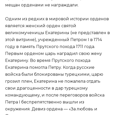
мещан орденами не награждали.
Одним из редких в мировой истории орденов
является женский орден святой
великомученицы Екатерины (не представлен в
этой витрине), учрежденный Петром I в 1714
году в память Прутского похода 1711 года.
Первым орденом царь наградил свою жену
Екатерину. Во время Прутского похода
Екатерина помогла Петру. Когда русские
войска были блокированы турецкими, царю
грозил плен, Екатерина не пожалела отдать
свои драгоценности в дар турецкому
командующему, и после переговоров войска
Петра I беспрепятственно вышли из
окружения. Девиз ордена — «За любовь и