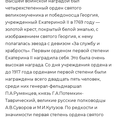
Высшей воинской наградой был
четырехстепенный орден святого
великомученика и победоносца Георгия,
учрежденный Екатериной II в 1769 году —
золотой крест, покрытый белой эмалью, с
изображением святого Георгия, к нему
полагалась звезда с девизом «За службу и
храбрость». Первым орденом первой степени
Екатерина II наградила себя. Это была очень
высокая награда. Со дня учреждения ордена и
до 1917 года орденами первой степени были
награждены всего двадцать пять человек,
среди них генерал-фельдмаршал
П.А.Румянцев, князь Г.А.Потемкин-
Таврический, великие русские полководцы
А.В.Суворов и М.И.Кутузов. По редкости и
значимости первая степень ордена святого