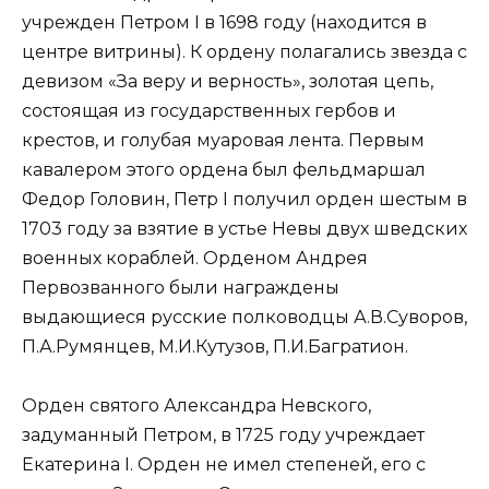
учрежден Петром I в 1698 году (находится в
центре витрины). К ордену полагались звезда с
девизом «За веру и верность», золотая цепь,
состоящая из государственных гербов и
крестов, и голубая муаровая лента. Первым
кавалером этого ордена был фельдмаршал
Федор Головин, Петр I получил орден шестым в
1703 году за взятие в устье Невы двух шведских
военных кораблей. Орденом Андрея
Первозванного были награждены
выдающиеся русские полководцы А.В.Суворов,
П.А.Румянцев, М.И.Кутузов, П.И.Багратион.
Орден святого Александра Невского,
задуманный Петром, в 1725 году учреждает
Екатерина I. Орден не имел степеней, его с