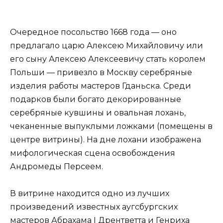
Очередное посольство 1668 года — оно
предлагало царю Алексею Михайловичу или
его сыну Алексею Алексеевичу стать королем
Польши — привезло в Москву серебряные
изделия работы мастеров Гданьска. Среди
подарков были богато декорированные
серебряные кувшины и овальная лохань,
чеканенные выпуклыми ложками (помещены в
центре витрины). На дне лохани изображена
мифологическая сцена освобождения
Андромеды Персеем.
В витрине находится одно из лучших
произведений известных аугсбургских
мастеров Абрахама I Дрентветта и Генриха