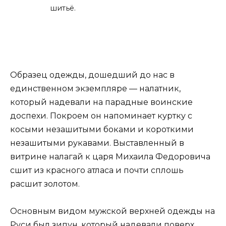
шитьё.
Образец одежды, дошедший до нас в
единственном экземпляре — налатник,
который надевали на парадные воинские
доспехи. Покроем он напоминает куртку с
косыми незашитыми боками и короткими
незашитыми рукавами. Выставленный в
витрине налагай к царя Михаила Федоровича
сшит из красного атласа и почти сплошь
расшит золотом.
Основным видом мужской верхней одежды на
Руси был зипун, который надевали поверх