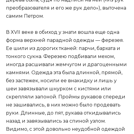
преобразователя и его же рук дело»), выточена
самим Петром.
В XVII веке в обиход у знати вошла еще одна
форма верхней парадной одежды — ферезея.
Ее шили из дорогих тканей: парчи, бархата и
тонкого сукна. Ферезею подбивали мехом,
иногда расшивали жемчугом и драгоценными
камнями. Одежда эта была длинной, прямой,
без застежек, носили ее внакидку и лишь у
шеи завязывали шнурком с кистями или
скрепляли запоной. Проймы рукавов спереди
не зашивались, в них можно было продевать
руки. Длинные, до пят, рукава откидывались
назад и завязывались за спиной узлом.
Видимо, с этой довольно неудобной одеждой