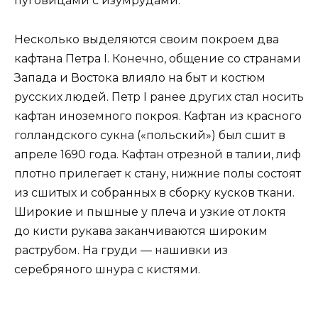
пуговицами с изумрудами.
Несколько выделяются своим покроем два
кафтана Петра I. Конечно, общение со странами
Запада и Востока влияло на быт и костюм
русских людей. Петр I ранее других стал носить
кафтан иноземного покроя. Кафтан из красного
голландского сукна («польский») был сшит в
апреле 1690 года. Кафтан отрезной в талии, лиф
плотно прилегает к стану, нижние полы состоят
из сшитых и собранных в сборку кусков ткани.
Широкие и пышные у плеча и узкие от локтя
до кисти рукава заканчиваются широким
раструбом. На груди — нашивки из
серебряного шнура с кистями.