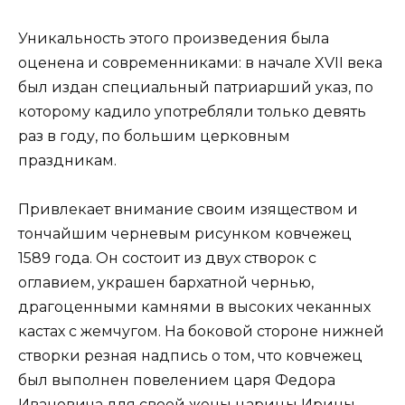
Уникальность этого произведения была
оценена и современниками: в начале XVII века
был издан специальный патриарший указ, по
которому кадило употребляли только девять
раз в году, по большим церковным
праздникам.
Привлекает внимание своим изяществом и
тончайшим черневым рисунком ковчежец
1589 года. Он состоит из двух створок с
оглавием, украшен бархатной чернью,
драгоценными камнями в высоких чеканных
кастах с жемчугом. На боковой стороне нижней
створки резная надпись о том, что ковчежец
был выполнен повелением царя Федора
Ивановича для своей жены царицы Ирины.