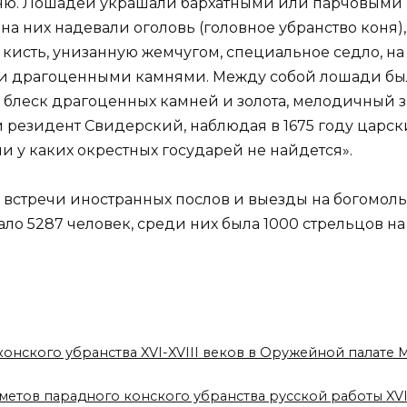
отню. Лошадей украшали бархатными или парчовым
а них надевали оголовь (головное убранство коня)
сть, унизанную жемчугом, специальное седло, на 
 и драгоценными камнями. Между собой лошади б
 то блеск драгоценных камней и золота, мелодичны
резидент Свидерский, наблюдая в 1675 году царский
 у каких окрестных государей не найдется».
стречи иностранных послов и выезды на богомолье
овало 5287 человек, среди них была 1000 стрельцов
конского убранства XVI-XVIII веков в Оружейной палате
метов парадного конского убранства русской работы XVI