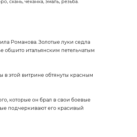
ро, скань, чеканка, эмаль, резьба.
аила Романова. Золотые луки седла
ье обшито итальянским петельчатым
ы в этой витрине обтянуты красным
го, которые он брал в свои боевые
рые подчеркивают его красивый