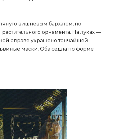
бтянуто вишневым бархатом, по
растительного орнамента. На луках —
яной оправе украшено тончайшей
львиные маски. Оба седла по форме