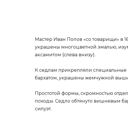
Мастер Иван Попов «со товарищи» в 1
украшены многоцветной эмалью, изу
аксамитом (слева внизу).
К седлам прикрепляли специальные ф
бархатом, украшены жемчужной выш
Простотой формы, скромностью отделк
походы. Седло обтянуто вишневым б
силуэт.