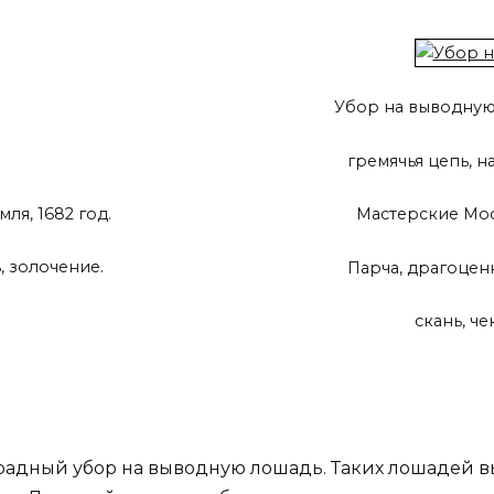
Убор на выводную 
гремячья цепь, на
я, 1682 год.
Мастерские Моск
, золочение.
Парча, драгоценн
скань, че
радный убор на выводную лошадь. Таких лошадей в