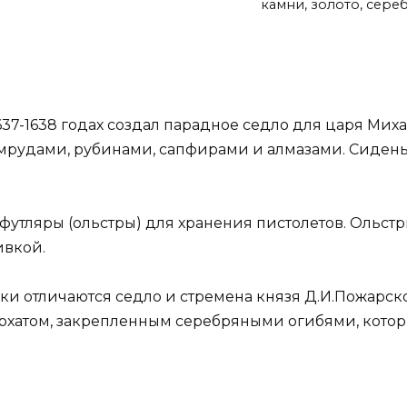
камни, золото, сереб
637-1638 годах создал парадное седло для царя Мих
мрудами, рубинами, сапфирами и алмазами. Сиден
утляры (ольстры) для хранения пистолетов. Ольстр
ивкой.
и отличаются седло и стремена князя Д.И.Пожарско
архатом, закрепленным серебряными огибями, кото