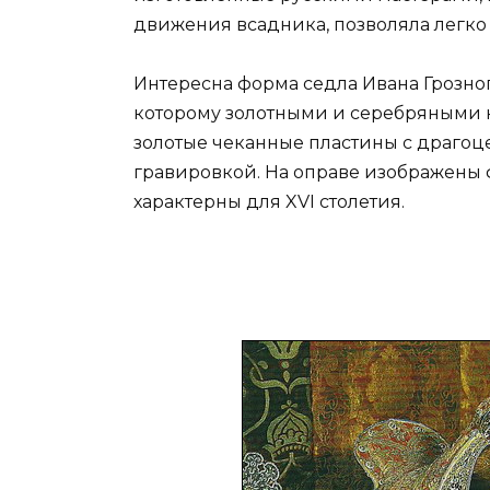
движения всадника, позволяла легко 
Интересна форма седла Ивана Грозног
которому золотными и серебряными н
золотые чеканные пластины с драго
гравировкой. На оправе изображены ф
характерны для XVI столетия.