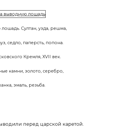
лошадь. Султан, узда, решма,
уз, седло, паперсть, попона.
овского Кремля, XVII век.
ые камни, золото, серебро,
канка, эмаль, резьба.
ыводили перед царской каретой.