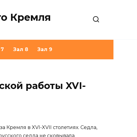
го Кремля
 7
Зал 8
Зал 9
ской работы XVI-
Кремля в XVI-XVII столетиях. Седла,
усского седла не сковывала