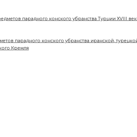
редметов парадного конского убранства Турции XVIII ве
метов парадного конского убранства иранской, турецкой
кого Кремля