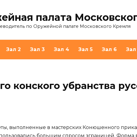
ейная палата Московско
теводитель по Оружейной палате Московского Кремля
Зал 2
Зал 3
Зал 4
Зал 5
Зал 6
Зал
о конского убранства рус
ы, выполненные в мастерских Конюшенного приказа 
пользовались большим спросом зграницей. Форма р