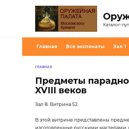
Перейти
к
Оруж
содержанию
Каталог-пу
Главная
Все экспонаты
Зал 1
ГЛАВНАЯ
Предметы парадног
XVIII веков
Зал 8. Витрина 52.
В этой витрине представлены предмет
изготовленные русскими мастерами, 