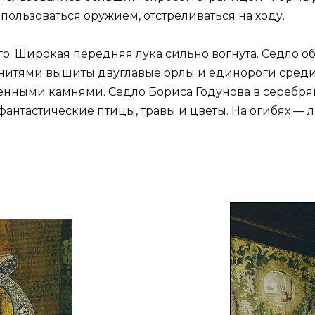
пользоваться оружием, отстреливаться на ходу.
о. Широкая передняя лука сильно вогнута. Седло о
итями вышиты двуглавые орлы и единороги среди 
ценными камнями. Седло Бориса Годунова в серебр
антастические птицы, травы и цветы. На огибях — 