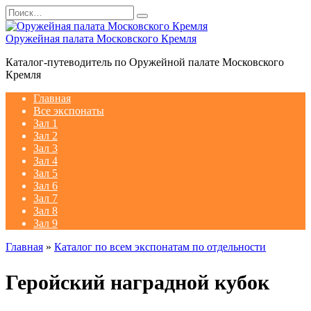
Перейти
Search
к
for:
содержанию
Оружейная палата Московского Кремля
Каталог-путеводитель по Оружейной палате Московского
Кремля
Главная
Все экспонаты
Зал 1
Зал 2
Зал 3
Зал 4
Зал 5
Зал 6
Зал 7
Зал 8
Зал 9
Главная
»
Каталог по всем экспонатам по отдельности
Геройский наградной кубок