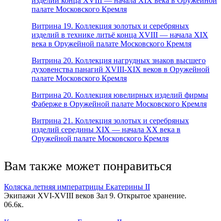
изделий конца XVIII — начала XIX века в Оружейной
палате Московского Кремля
Витрина 19. Коллекция золотых и серебряных
изделий в технике литьё конца XVIII — начала XIX
века в Оружейной палате Московского Кремля
Витрина 20. Коллекция нагрудных знаков высшего
духовенства панагий XVIII-XIX веков в Оружейной
палате Московского Кремля
Витрина 20. Коллекция ювелирных изделий фирмы
Фаберже в Оружейной палате Московского Кремля
Витрина 21. Коллекция золотых и серебряных
изделий середины XIX — начала XX века в
Оружейной палате Московского Кремля
Вам также может понравиться
Коляска летняя императрицы Екатерины II
Экипажи XVI-XVIII веков Зал 9. Открытое хранение.
0
6.6к.