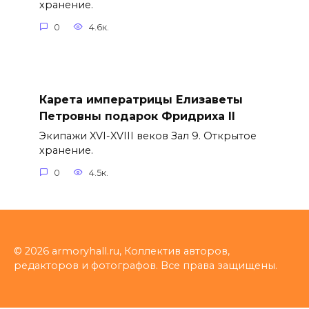
хранение.
0
4.6к.
Карета императрицы Елизаветы
Петровны подарок Фридриха II
Экипажи XVI-XVIII веков Зал 9. Открытое
хранение.
0
4.5к.
© 2026 armoryhall.ru, Коллектив авторов,
редакторов и фотографов. Все права защищены.