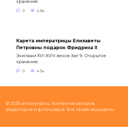
хранение.
0
4.6к.
Карета императрицы Елизаветы
Петровны подарок Фридриха II
Экипажи XVI-XVIII веков Зал 9. Открытое
хранение.
0
4.5к.
© 2026 armoryhall.ru, Коллектив авторов,
редакторов и фотографов. Все права защищены.