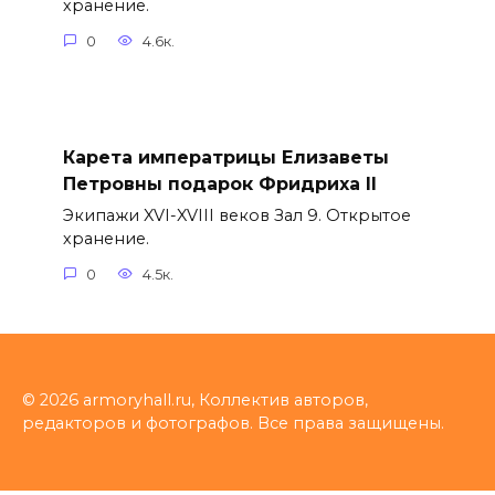
хранение.
0
4.6к.
Карета императрицы Елизаветы
Петровны подарок Фридриха II
Экипажи XVI-XVIII веков Зал 9. Открытое
хранение.
0
4.5к.
© 2026 armoryhall.ru, Коллектив авторов,
редакторов и фотографов. Все права защищены.