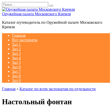
Перейти
Search
к
for:
содержанию
Оружейная палата Московского Кремля
Каталог-путеводитель по Оружейной палате Московского
Кремля
Главная
Все экспонаты
Зал 1
Зал 2
Зал 3
Зал 4
Зал 5
Зал 6
Зал 7
Зал 8
Зал 9
Главная
»
Каталог по всем экспонатам по отдельности
Настольный фонтан