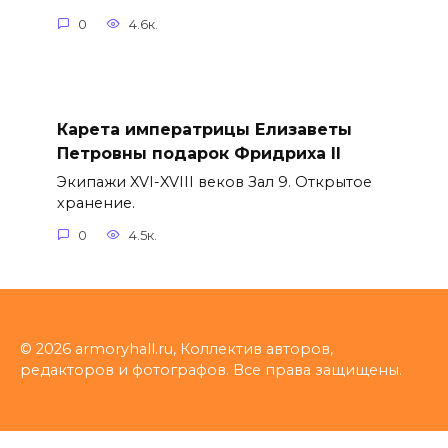
0
4.6к.
Карета императрицы Елизаветы
Петровны подарок Фридриха II
Экипажи XVI-XVIII веков Зал 9. Открытое
хранение.
0
4.5к.
© 2026 armoryhall.ru, Коллектив авторов,
редакторов и фотографов. Все права защищены.