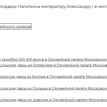
одарок Наполеона императору Александру I в чест
е серебро XIII-XIX веков в Оружейной палате Московско
сольские дары из Голландии в Оружейной палате Моско
сольские дары из Англии в Оружейной палате Московск
осольские дары из Польши в Оружейной палате Московск
осольские дары из Швеции в Оружейной палате Московс