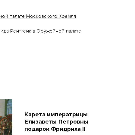
йной палате Московского Кремля
вида Рентгена в Оружейной палате
Карета императрицы
Елизаветы Петровны
подарок Фридриха II