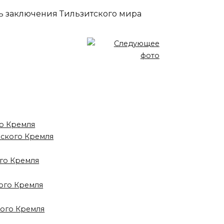
ь заключения Тильзитского мира
го Кремля
вского Кремля
ого Кремля
ого Кремля
кого Кремля