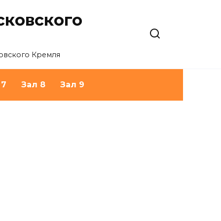
сковского
овского Кремля
 7
Зал 8
Зал 9