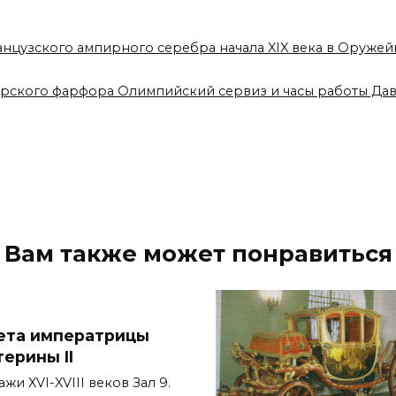
анцузского ампирного серебра начала XIX века в Оруже
врского фарфора Олимпийский сервиз и часы работы Да
Вам также может понравиться
ета императрицы
терины II
жи XVI-XVIII веков Зал 9.