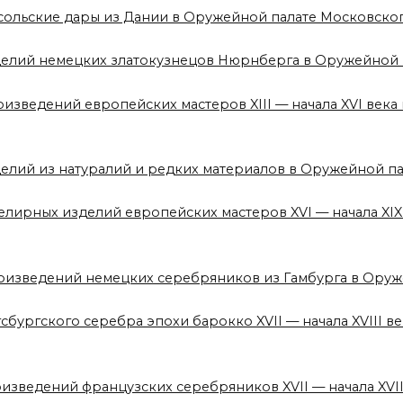
сольские дары из Дании в Оружейной палате Московско
зделий немецких златокузнецов Нюрнберга в Оружейной
оизведений европейских мастеров XIII — начала XVI век
делий из натуралий и редких материалов в Оружейной п
елирных изделий европейских мастеров XVI — начала XI
роизведений немецких серебряников из Гамбурга в Ору
сбургского серебра эпохи барокко XVII — начала XVIII 
оизведений французских серебряников XVII — начала XVI