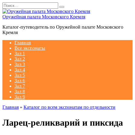
Перейти
Search
к
for:
содержанию
Оружейная палата Московского Кремля
Каталог-путеводитель по Оружейной палате Московского
Кремля
Главная
Все экспонаты
Зал 1
Зал 2
Зал 3
Зал 4
Зал 5
Зал 6
Зал 7
Зал 8
Зал 9
Главная
»
Каталог по всем экспонатам по отдельности
Ларец-реликварий и пиксида