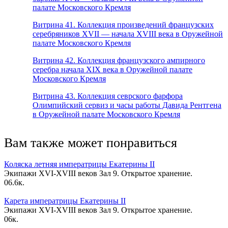
палате Московского Кремля
Витрина 41. Коллекция произведений французских
серебряников XVII — начала XVIII века в Оружейной
палате Московского Кремля
Витрина 42. Коллекция французского ампирного
серебра начала XIX века в Оружейной палате
Московского Кремля
Витрина 43. Коллекция севрского фарфора
Олимпийский сервиз и часы работы Давида Рентгена
в Оружейной палате Московского Кремля
Вам также может понравиться
Коляска летняя императрицы Екатерины II
Экипажи XVI-XVIII веков Зал 9. Открытое хранение.
0
6.6к.
Карета императрицы Екатерины II
Экипажи XVI-XVIII веков Зал 9. Открытое хранение.
0
6к.