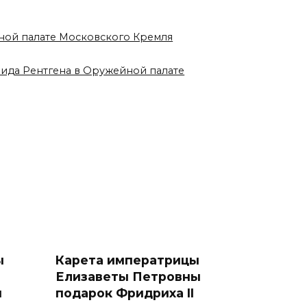
йной палате Московского Кремля
вида Рентгена в Оружейной палате
ы
Карета императрицы
Елизаветы Петровны
ы
подарок Фридриха II