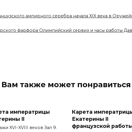
анцузского ампирного серебра начала XIX века в Оруже
врского фарфора Олимпийский сервиз и часы работы Да
Вам также может понравиться
ета императрицы
Карета императриц
терины II
Екатерины II
французской работ
жи XVI-XVIII веков Зал 9.