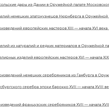
сольские дары из Дании в Оружейной палате Московско
зделий немецких златокузнецов Нюрнберга в Оружейной
оизведений европейских мастеров XIII — начала XVI век
делий из натуралий и редких материалов в Оружейной п
елирных изделий европейских мастеров XVI — начала XI
роизведений немецких серебряников из Гамбурга в Ору
сбургского серебра эпохи барокко XVII — начала XVIII 
оизведений французских серебряников XVII — начала XVI