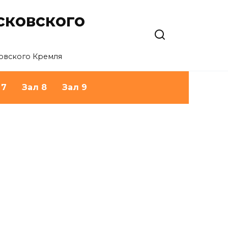
сковского
овского Кремля
 7
Зал 8
Зал 9