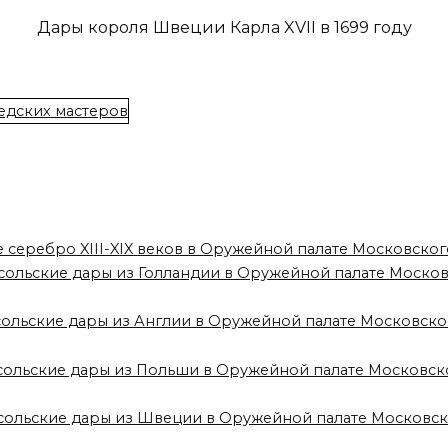
Дары короля Швеции Карла XVII в 1699 году
е серебро XIII-XIX веков в Оружейной палате Московско
сольские дары из Голландии в Оружейной палате Моско
сольские дары из Англии в Оружейной палате Московск
осольские дары из Польши в Оружейной палате Московск
осольские дары из Швеции в Оружейной палате Московс