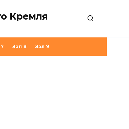
го Кремля
 7
Зал 8
Зал 9