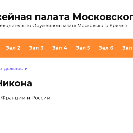
ейная палата Московско
теводитель по Оружейной палате Московского Кремля
Зал 2
Зал 3
Зал 4
Зал 5
Зал 6
Зал
 ОТДЕЛЬНОСТИ
Никона
, Франции и России