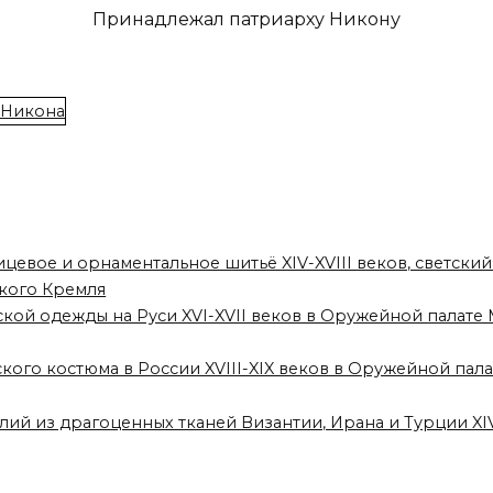
Принадлежал патриарху Никону
ицевое и орнаментальное шитьё XIV-XVIII веков, светский
кого Кремля
ской одежды на Руси XVI-XVII веков в Оружейной палат
ского костюма в России XVIII-XIX веков в Оружейной па
лий из драгоценных тканей Византии, Ирана и Турции XI