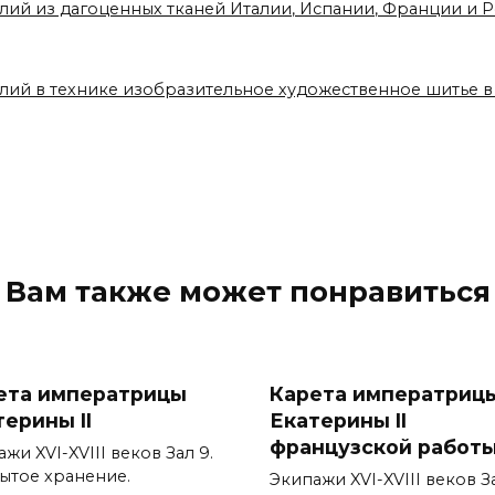
елий из дагоценных тканей Италии, Испании, Франции и
елий в технике изобразительное художественное шитье 
Вам также может понравиться
ета императрицы
Карета императриц
терины II
Екатерины II
французской работ
жи XVI-XVIII веков Зал 9.
ытое хранение.
Экипажи XVI-XVIII веков За