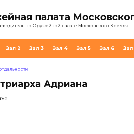
ейная палата Московско
теводитель по Оружейной палате Московского Кремля
Зал 2
Зал 3
Зал 4
Зал 5
Зал 6
Зал
 ОТДЕЛЬНОСТИ
атриарха Адриана
тье