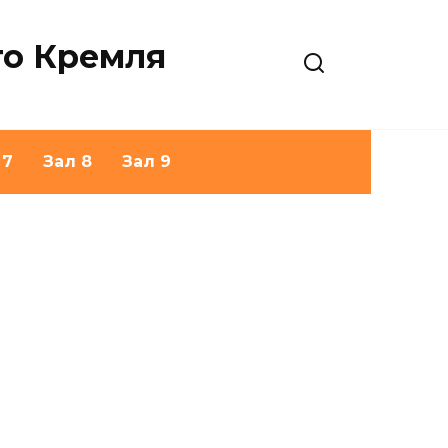
го Кремля
 7
Зал 8
Зал 9