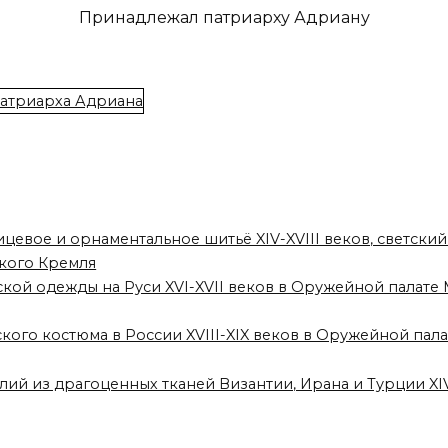
Принадлежал патриарху Адриану
ицевое и орнаментальное шитьё XIV-XVIII веков, светский
кого Кремля
ской одежды на Руси XVI-XVII веков в Оружейной палат
ского костюма в России XVIII-XIX веков в Оружейной па
лий из драгоценных тканей Византии, Ирана и Турции XI