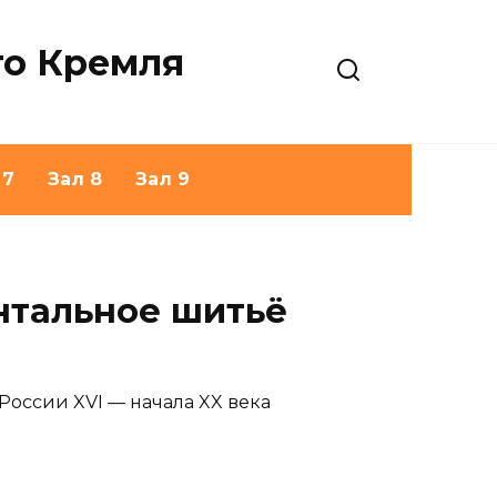
го Кремля
 7
Зал 8
Зал 9
ентальное шитьё
России XVI — начала XX века