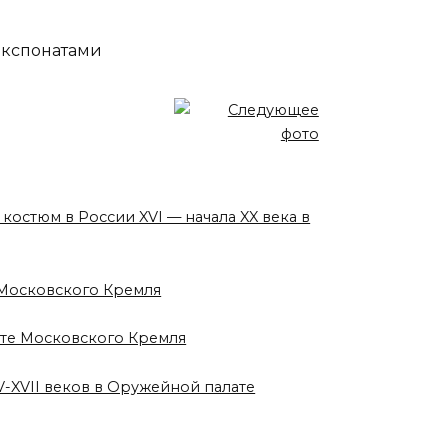
 экспонатами
 костюм в России XVI — начала XX века в
е Московского Кремля
лате Московского Кремля
V-XVII веков в Оружейной палате