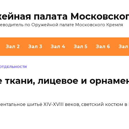
ейная палата Московско
теводитель по Оружейной палате Московского Кремля
Зал 2
Зал 3
Зал 4
Зал 5
Зал 6
Зал
 ОТДЕЛЬНОСТИ
е ткани, лицевое и орнам
нтальное шитьё XIV-XVIII веков, светский костюм в 