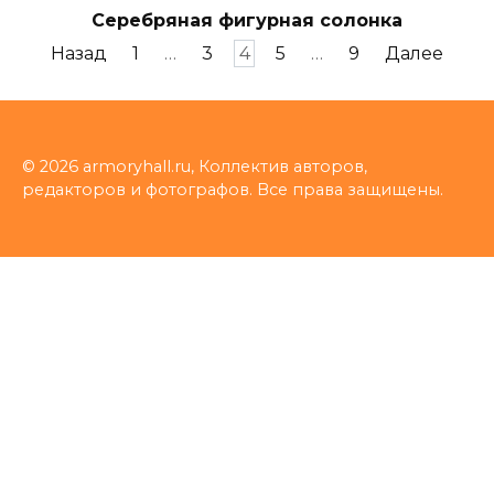
Серебряная фигурная солонка
Пагинация
Назад
1
…
3
4
5
…
9
Далее
записей
© 2026 armoryhall.ru, Коллектив авторов,
редакторов и фотографов. Все права защищены.