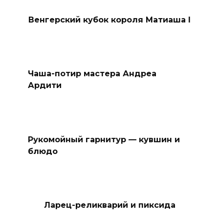
Венгерский кубок короля Матиаша I
Чаша-потир мастера Андреа
Ардити
Рукомойный гарнитур — кувшин и
блюдо
Ларец-реликварий и пиксида