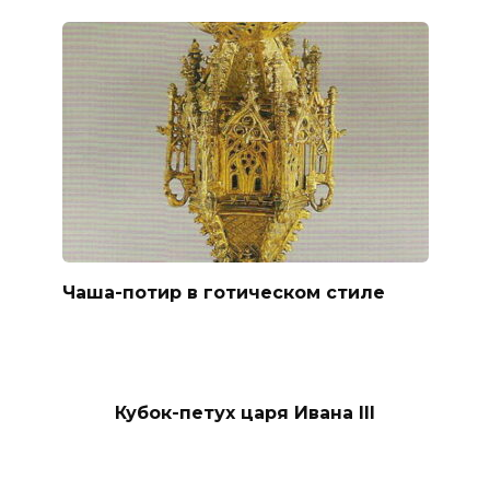
Чаша-потир в готическом стиле
Кубок-петух царя Ивана III