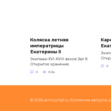
Коляска летняя
Кар
императрицы
Ека
Екатерины II
Экипа
Откр
Экипажи XVI-XVIII веков Зал 9.
Открытое хранение.
0
0
6.6к.
© 2026 armoryhall.ru, Коллектив авторов