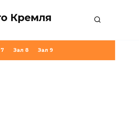
го Кремля
 7
Зал 8
Зал 9