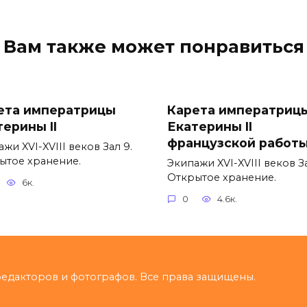
Вам также может понравиться
ета императрицы
Карета императриц
терины II
Екатерины II
французской работ
жи XVI-XVIII веков Зал 9.
ытое хранение.
Экипажи XVI-XVIII веков За
Открытое хранение.
6к.
0
4.6к.
, редакторов и фотографов. Все права защищены.