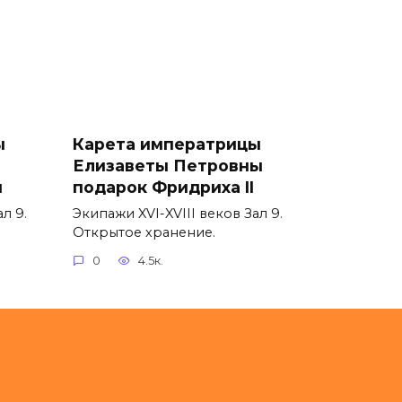
ы
Карета императрицы
Елизаветы Петровны
ы
подарок Фридриха II
л 9.
Экипажи XVI-XVIII веков Зал 9.
Открытое хранение.
0
4.5к.