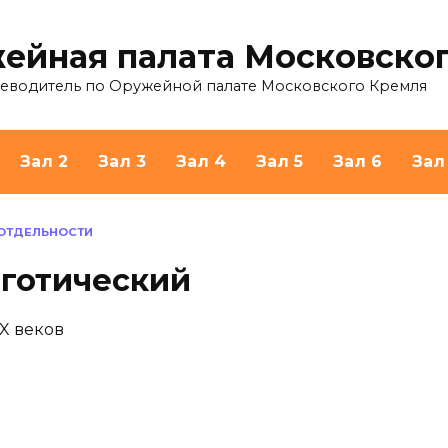
ейная палата Московско
теводитель по Оружейной палате Московского Кремля
Зал 2
Зал 3
Зал 4
Зал 5
Зал 6
Зал
 ОТДЕЛЬНОСТИ
готический
X веков